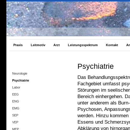
Praxis
Leitmotiv
Arzt
Leistungsspektrum
Kontakt
An
Psychiatrie
Neurologie
Das Behandlungsspektr
Psychiatrie
Fachgebiet
umfasst psy
Labor
Störungen im seelischen
EEG
Bereich einhergehen. Da
ENG
unter anderem als Burn
EMG
Psychosen, Anpassungs-
werden. Hinzu kommen 
SEP
Essens und Schmerzsyn
VEP
Abklärung von hirnorgan
MEP